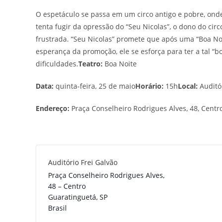
O espetáculo se passa em um circo antigo e pobre, ond
tenta fugir da opressão do “Seu Nicolas”, o dono do circ
frustrada. “Seu Nicolas” promete que após uma “Boa Noi
esperança da promoção, ele se esforça para ter a tal “b
dificuldades.
Teatro:
Boa Noite
Data:
quinta-feira, 25 de maio
Horário:
15h
Local:
Auditó
Endereço:
Praça Conselheiro Rodrigues Alves, 48, Centr
Auditório Frei Galvão
Praça Conselheiro Rodrigues Alves,
48 – Centro
Guaratinguetá
,
SP
Brasil