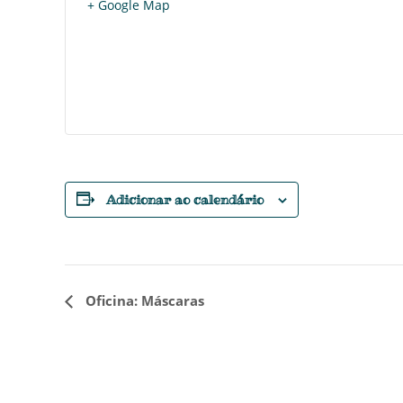
+ Google Map
Adicionar ao calendário
E
Oficina: Máscaras
v
e
n
t