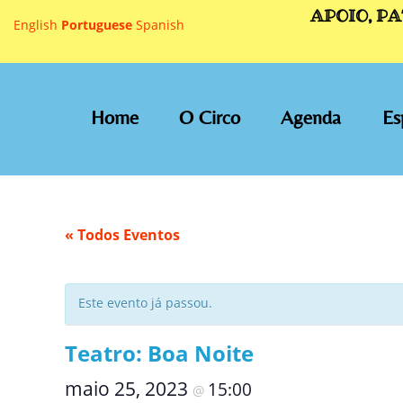
APOIO, P
English
Portuguese
Spanish
Home
O Circo
Agenda
Es
« Todos Eventos
Este evento já passou.
Teatro: Boa Noite
maio 25, 2023
15:00
@