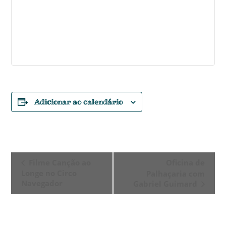
Adicionar ao calendário
E
Filme Canção ao
Oficina de
v
Longe no Circo
Palhaçaria com
e
Navegador
Gabriel Guimard
n
t
o