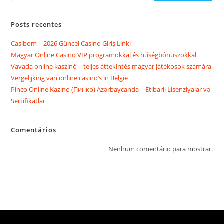
v
e
g
Posts recentes
a
Casibom – 2026 Güncel Casino Giriş Linki
ç
Magyar Online Casino VIP programokkal és hűségbónuszokkal
ã
Vavada online kaszinó – teljes áttekintés magyar játékosok számára
o
Vergelijking van online casino’s in België
Pinco Online Kazino (Пинко) Azərbaycanda – Etibarlı Lisenziyalar və
Sertifikatlar
Comentários
Nenhum comentário para mostrar.