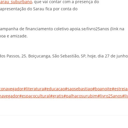
arau_suburbano
, que vai contar com a presença do
a apresentação do Sarau fica por conta do
mpanha de financiamento coletivo apoia.se/livro25anos (link na
 boa e amizade.
os Passos, 25. Boiçucanga, São Sebastião, SP, hoje, dia 27 de junho
conavegador
#literatura
#educacao
#saosebastiao
#boanoite
#estreia
onavegador
#espaçocultural
#gratis
#palhaçosurubim
#livro25anos
#li