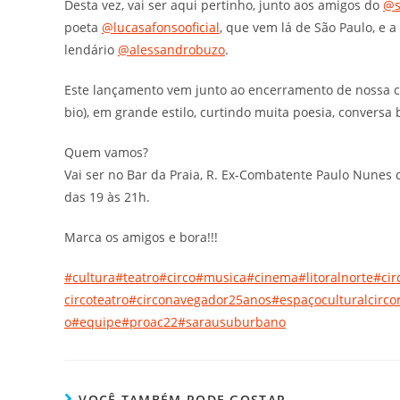
Desta vez, vai ser aqui pertinho, junto aos amigos do
@s
poeta
@lucasafonsooficial
, que vem lá de São Paulo, e 
lendário
@alessandrobuzo
.
Este lançamento vem junto ao encerramento de nossa ca
bio), em grande estilo, curtindo muita poesia, conversa
Quem vamos?
Vai ser no Bar da Praia, R. Ex-Combatente Paulo Nunes d
das 19 às 21h.
Marca os amigos e bora!!!
#cultura
#teatro
#circo
#musica
#cinema
#litoralnorte
#cir
circoteatro
#circonavegador25anos
#espaçoculturalcirc
o
#equipe
#proac22
#sarausuburbano
VOCÊ TAMBÉM PODE GOSTAR