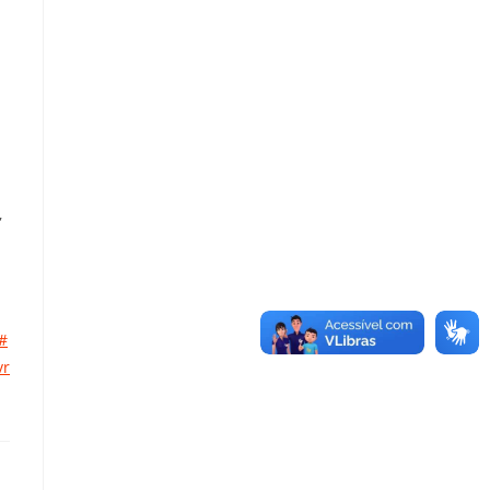
,
#
vr